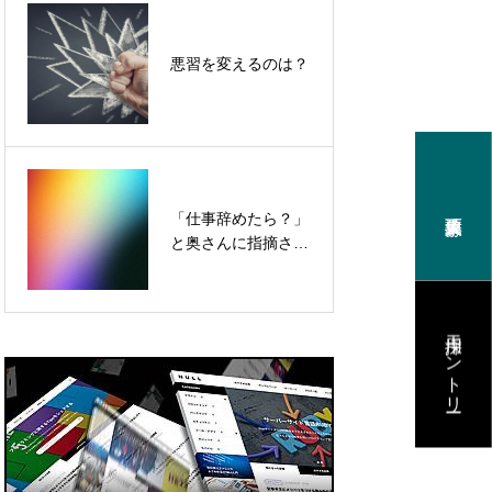
実現する
ダイバーシティはな
悪習を変えるのは？
ぜ広まらないのか
トワークチーム
「仕事辞めたら？」
リモートワークで仕
と奥さんに指摘され
事モードに切り替え
ができる会社
たらどうする？
る”儀式”
採用エントリー
えを知る
せ