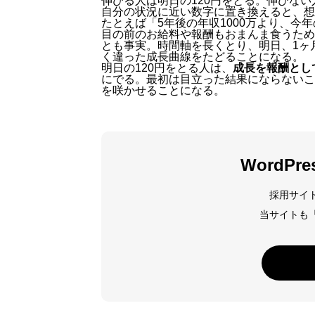
伸びる人は明日の120円をとる。伸びない
自分の状況に近い数字に置き換えると、想
たとえば「5年後の年収1000万より、今年
目の前のお給料や報酬もおまんま食うため
とも事実。時間軸を長くとり、明日、1ヶ
く違った成長曲線をたどることになる。
明日の120円をとる人は、
成長を報酬とし
にでる。最初は目立った結果にならないこ
を咲かせることになる。
WordPr
採用サイ
当サイトも「