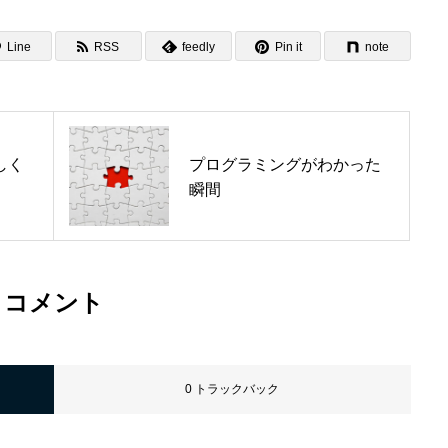
頭で思い描くイメージを
Line
RSS
feedly
Pin it
note
ABOUT
信頼を土台にしたリモー
しく
プログラミングがわかった
瞬間
COMPANY
「端を楽にする」生き方
BLOG
コメント
デザインプラス社長の考
0 トラックバック
NEWS
採用サイトからのお知ら