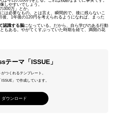
人は今日の100円をとる。これは残酷なまでに事実です。
像しやすいでしょう。
の300万」とか。
には必要なもの。とは言え、瞬間的で、後に残らないこ
月後、1年後の120円を考えられるようになれば、まった
プログラミングがわかった瞬間
て認識する脳
になっている。だから、自ら学びのある行動
ともある。やがてくすぶっていた時期を経て、満開の花
essテーマ「ISSUE」
トがつくれるテンプレート。
ISSUE」で作成しています。
ダウンロード
MESSAGE