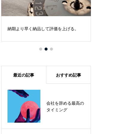
納期より早く納品して評価を上げる。
リモートワークの
最近の記事
おすすめ記事
会社を辞める最高の
昨日よりも今日。前
タイミング
進することの大切さ