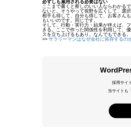
必ずしも雇用される必要はない
ここまで書くと察しのいい人ならわかるで
ないと。そうやって視野を広くして、選択
相手も得して、自分も得して、お客さんも
もいいのです。同じです。
そして、行動・実行力・結果が伴えば、フ
きる。ここで作った関係性を利用して、優
スを立ち上げるもあり。なんでもできる。
>>
サラリーマンはなぜ会社に依存するの
WordPr
採用サイ
当サイトも「