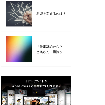
何が自分の「武器」
悪習を変えるのは？
になる？
「仕事辞めたら？」
リモートワークでも
と奥さんに指摘され
コミュニケーション
たらどうする？
能力は必要