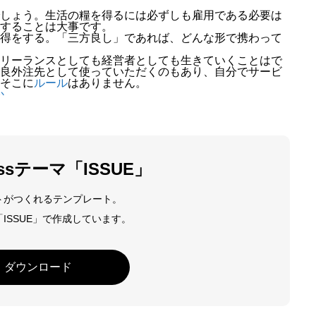
しょう。生活の糧を得るには必ずしも雇用である必要は
頭で思い描くイメージを
することは大事です。
得をする。「三方良し」であれば、どんな形で携わって
リーランスとしても経営者としても生きていくことはで
ABOUT
良外注先として使っていただくのもあり、自分でサービ
そこに
ルール
はありません。
信頼を土台にしたリモー
か
COMPANY
「端を楽にする」生き方
essテーマ「ISSUE」
トがつくれるテンプレート。
BLOG
ISSUE」で作成しています。
デザインプラス社長の考
ダウンロード
NEWS
採用サイトからのお知ら