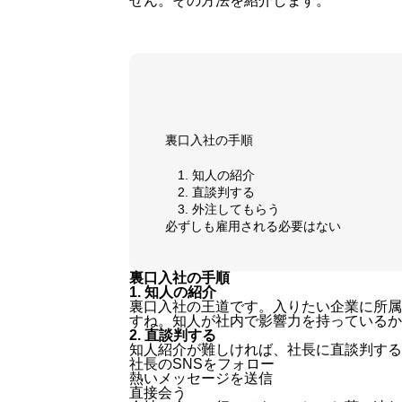
せん。その方法を紹介します。
裏口入社の手順
1. 知人の紹介
2. 直談判する
3. 外注してもらう
必ずしも雇用される必要はない
裏口入社の手順
1. 知人の紹介
裏口入社の王道です。入りたい企業に所属
すね。知人が社内で影響力を持っているか
2. 直談判する
知人紹介が難しければ、社長に直談判する
社長のSNSをフォロー
熱いメッセージを送信
直接会う