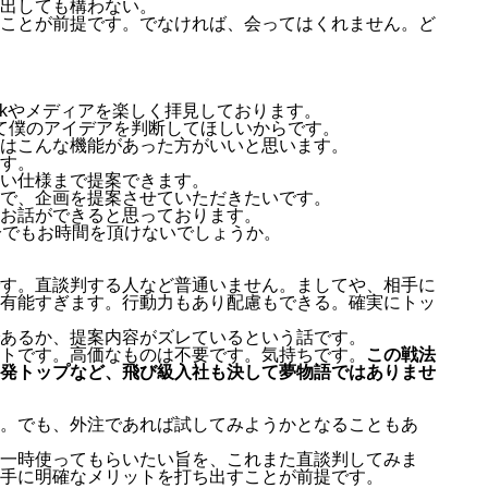
出しても構わない。
ことが前提です。でなければ、会ってはくれません。ど
ookやメディアを楽しく拝見しております。
って僕のアイデアを判断してほしいからです。
はこんな機能があった方がいいと思います。
す。
い仕様まで提案できます。
で、企画を提案させていただきたいです。
お話ができると思っております。
分でもお時間を頂けないでしょうか。
す。直談判する人など普通いません。ましてや、相手に
有能すぎます。行動力もあり配慮もできる。確実にトッ
あるか、提案内容がズレているという話です。
トです。高価なものは不要です。気持ちです。
この戦法
発トップなど、飛び級入社も決して夢物語ではありませ
。でも、外注であれば試してみようかとなることもあ
一時使ってもらいたい旨を、これまた直談判してみま
手に明確なメリットを打ち出すことが前提です。
MESSAGE