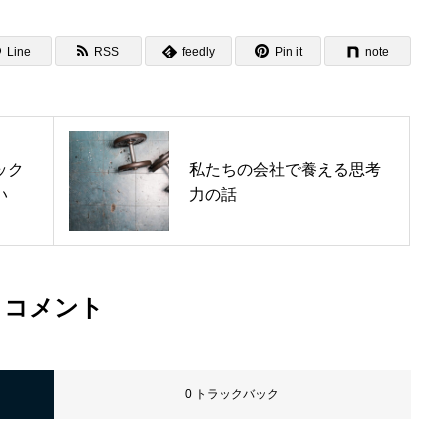
ENTRY
Line
RSS
feedly
Pin it
note
採用エントリーフォーム
ック
私たちの会社で養える思考
い
力の話
コメント
0 トラックバック