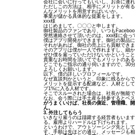
会社に会いに行ってもいいし、お茶に連れ
ただしこの方法は、相手にメリットが有る
んなメリットを用意すればいいか。
事業が儲かる具体的な提案をします。
xxx様
はじめまして。〇〇〇と申します。
御社製品のファンであり、いつもFaceb
突然連絡させて頂いたのは、xxx様に会
僕はアプリ開発ができます。御社の製品に
それがあれば、御社の売上にも貢献できま
そのアプリは僕が一人で作れますし、細か
ぜひ僕を雇っていただけないかということ
貴重なお時間を頂いてでもメリットのある
どこでもご指示の通り伺いますので、30
よろしくお願いします。
以下、僕の詳しいプロフィールです。
なぜ直談判かというと、印象に残るからで
メリットを提示する配慮など、人材として
プ1%に入る人材です。
そこでスルーされた場合は、社長が無能で
なお、会う際には手土産を持参するとベス
がうまくいけば、社長の側近、管理職、開
ん。
3. 外注してもらう
いきなり雇うのは躊躇する経営者もいます
る。雇用よりハードルは下げられます。
というわけで、アウトソーシング先として
す。手順は先ほどの通り。メッセージも相