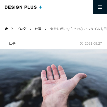
求人募集要項
採用エントリー
ブログ
仕事
会社に飼いならされないスタイルを目
MESSAGE
頭で思い描くイメージを実現する
仕事
2021.08.27
ABOUT
信頼を土台にしたリモートワークチーム
COMPANY
「端を楽にする」生き方ができる会社
BLOG
デザインプラス社長の考えを知る