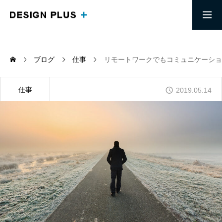
求人募集要項
採用エントリー
ブログ
仕事
リモートワークでもコミュニケーショ
MESSAGE
頭で思い描くイメージを実現する
仕事
2019.05.14
ABOUT
信頼を土台にしたリモートワークチーム
COMPANY
「端を楽にする」生き方ができる会社
BLOG
デザインプラス社長の考えを知る