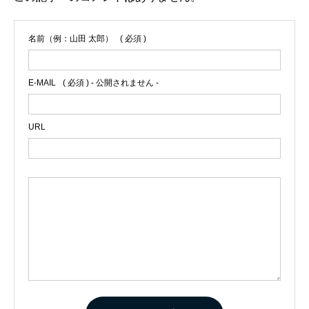
名前（例：山田 太郎）
( 必須 )
E-MAIL
( 必須 ) - 公開されません -
URL