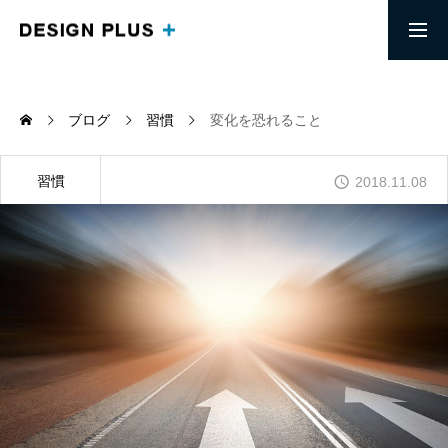
求人募集要項
採用エントリー
ブログ
習慣
変化を恐れること
MESSAGE
頭で思い描くイメージを実現する
習慣
2018.11.08
ABOUT
信頼を土台にしたリモートワークチーム
COMPANY
「端を楽にする」生き方ができる会社
BLOG
デザインプラス社長の考えを知る