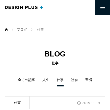
求人募集要項
採用エントリー
ブログ
仕事
MESSAGE
頭で思い描くイメージを実現する
BLOG
ABOUT
信頼を土台にしたリモートワークチーム
仕事
COMPANY
全ての記事
人生
仕事
社会
習慣
「端を楽にする」生き方ができる会社
BLOG
デザインプラス社長の考えを知る
仕事
2019.11.19