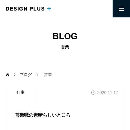
求人募集要項
採用エントリー
BLOG
MESSAGE
営業
頭で思い描くイメージを実現する
ABOUT
信頼を土台にしたリモートワークチーム
ブログ
営業
COMPANY
仕事
2020.11.17
「端を楽にする」生き方ができる会社
BLOG
営業職の素晴らしいところ
デザインプラス社長の考えを知る